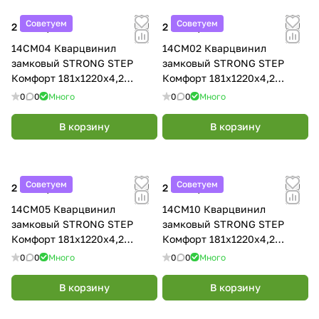
Советуем
Советуем
2 290 ₽/
м²
2 290 ₽/
м²
14CM04 Кварцвинил
14CM02 Кварцвинил
замковый STRONG STEP
замковый STRONG STEP
Комфорт 181x1220x4,2
Комфорт 181x1220x4,2
Миндаль
Саванна
0
0
Много
0
0
Много
В корзину
В корзину
Советуем
Советуем
2 290 ₽/
м²
2 290 ₽/
м²
14CM05 Кварцвинил
14CM10 Кварцвинил
замковый STRONG STEP
замковый STRONG STEP
Комфорт 181x1220x4,2
Комфорт 181x1220x4,2
Янтарь
Сахара
0
0
Много
0
0
Много
В корзину
В корзину