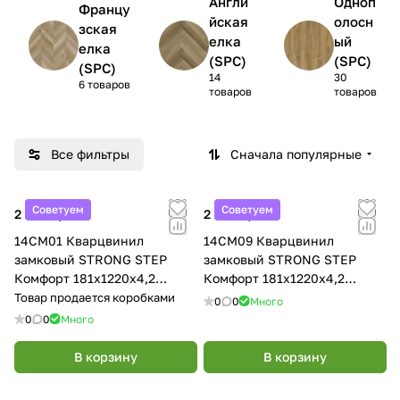
Англи
Одноп
Францу
йская
олосн
зская
елка
ый
елка
(SPC)
(SPC)
(SPC)
14
30
6 товаров
товаров
товаров
Все фильтры
Сначала популярные
Советуем
Советуем
2 290 ₽/
м²
2 290 ₽/
м²
14CM01 Кварцвинил
14CM09 Кварцвинил
замковый STRONG STEP
замковый STRONG STEP
Комфорт 181x1220x4,2
Комфорт 181x1220x4,2
Коньяк
Тоскана
Товар продается коробками
0
0
Много
0
0
Много
В корзину
В корзину