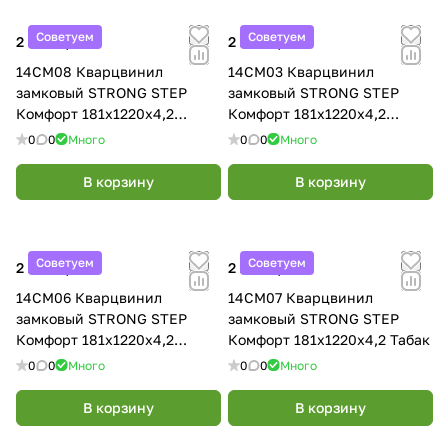
Советуем
Советуем
2 290 ₽/
м²
2 290 ₽/
м²
14CM08 Кварцвинил
14CM03 Кварцвинил
замковый STRONG STEP
замковый STRONG STEP
Комфорт 181x1220x4,2
Комфорт 181x1220x4,2
Графит
Махагон
0
0
Много
0
0
Много
В корзину
В корзину
Советуем
Советуем
2 290 ₽/
м²
2 290 ₽/
м²
14CM06 Кварцвинил
14CM07 Кварцвинил
замковый STRONG STEP
замковый STRONG STEP
Комфорт 181x1220x4,2
Комфорт 181x1220x4,2 Табак
Карамель
0
0
Много
0
0
Много
В корзину
В корзину