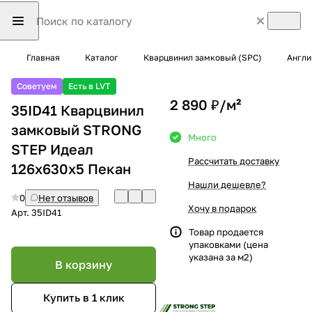
Главная
Каталог
Кварцвинил замковый (SPC)
Англи
Советуем
Есть в LVT
2 890 ₽/
м²
35ID41 Кварцвинил
замковый STRONG
Много
STEP Идеал
Рассчитать доставку
126x630x5 Пекан
Нашли дешевле?
0
Нет отзывов
Хочу в подарок
Арт.
35ID41
Товар продается
упаковками (цена
указана за м2)
В корзину
Купить в 1 клик