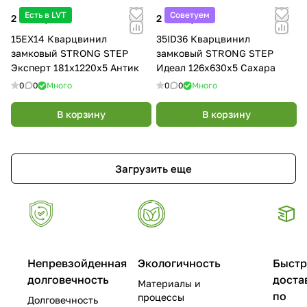
Есть в LVT
Советуем
2 590 ₽/
м²
2 890 ₽/
м²
15EX14 Кварцвинил
35ID36 Кварцвинил
замковый STRONG STEP
замковый STRONG STEP
Эксперт 181x1220x5 Антик
Идеал 126x630x5 Сахара
0
0
Много
0
0
Много
В корзину
В корзину
Загрузить еще
Непревзойденная
Экологичность
Быстр
долговечность
доста
Материалы и
по
процессы
Долговечность