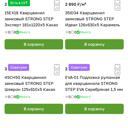
Есть в LVT
2 590 ₽/
м²
2 890 ₽/
м²
15EX18 Кварцвинил
35ID34 Кварцвинил
замковый STRONG STEP
замковый STRONG STEP
Эксперт 181x1220x5 Какао
Идеал 126x630x5 Карамель
0
0
Много
0
0
Много
В корзину
В корзину
Советуем
Советуем
3 890 ₽/
м²
2 700 ₽/
шт
45CH50 Кварцвинил
EVA-01 Подложка рулонная
замковый STRONG STEP
для кварцвинила STRONG
Шеврон 125x610x5 Какао
STEP EVA Серебряная 1,5 мм
0
0
Много
0
0
Много
В корзину
В корзину