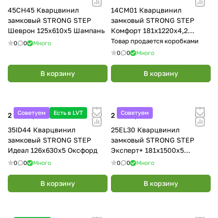
45CH45 Кварцвинил
14CM01 Кварцвинил
замковый STRONG STEP
замковый STRONG STEP
Шеврон 125x610x5 Шампань
Комфорт 181x1220x4,2
Коньяк
Товар продается коробками
0
0
Много
0
0
Много
В корзину
В корзину
Советуем
Есть в LVT
Советуем
2 890 ₽/
м²
2 790 ₽/
м²
35ID44 Кварцвинил
25EL30 Кварцвинил
замковый STRONG STEP
замковый STRONG STEP
Идеал 126x630x5 Оксфорд
Эксперт+ 181x1500x5
Каштан
0
0
Много
0
0
Много
В корзину
В корзину