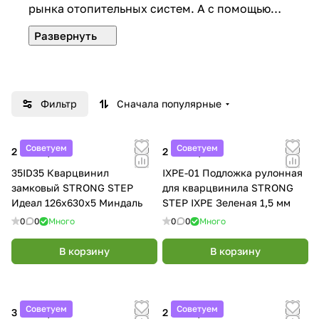
рынка отопительных систем. А с помощью
мощной научно-исследовательской базы
компания постоянно расширяет ассортимент
продукции.
Фильтр
Сначала популярные
Советуем
Советуем
2 890 ₽/
м²
2 900 ₽/
шт
35ID35 Кварцвинил
IXPE-01 Подложка рулонная
замковый STRONG STEP
для кварцвинила STRONG
Идеал 126x630x5 Миндаль
STEP IXPE Зеленая 1,5 мм
0
0
Много
0
0
Много
В корзину
В корзину
Советуем
Советуем
3 890 ₽/
м²
2 290 ₽/
м²