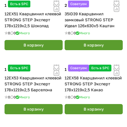
Есть в SPC
Советуем
1 990 ₽/
м²
2 890 ₽/
м²
12EX51 Кварцвинил клеевой
35ID39 Кварцвинил
STRONG STEP Эксперт
замковый STRONG STEP
178x1219x2,5 Шоколад
Идеал 126x630x5 Каштан
0
0
Много
0
0
Много
В корзину
В корзину
Есть в SPC
Советуем
Есть в SPC
1 990 ₽/
м²
1 990 ₽/
м²
12EX53 Кварцвинил клеевой
12EX58 Кварцвинил клеевой
STRONG STEP Эксперт
STRONG STEP Эксперт
178x1219x2,5 Барселона
178x1219x2,5 Какао
0
0
Много
0
0
Много
В корзину
В корзину