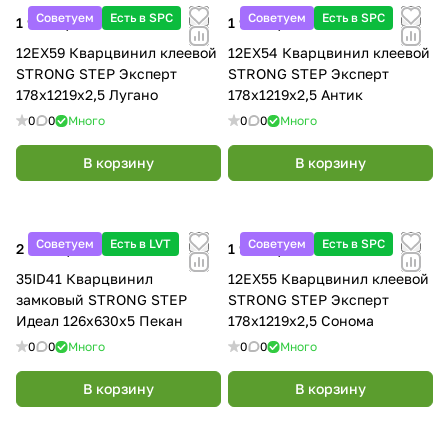
Советуем
Есть в SPC
Советуем
Есть в SPC
1 990 ₽/
м²
1 990 ₽/
м²
12EX59 Кварцвинил клеевой
12EX54 Кварцвинил клеевой
STRONG STEP Эксперт
STRONG STEP Эксперт
178x1219x2,5 Лугано
178x1219x2,5 Антик
0
0
Много
0
0
Много
В корзину
В корзину
Советуем
Есть в LVT
Советуем
Есть в SPC
2 890 ₽/
м²
1 990 ₽/
м²
35ID41 Кварцвинил
12EX55 Кварцвинил клеевой
замковый STRONG STEP
STRONG STEP Эксперт
Идеал 126x630x5 Пекан
178x1219x2,5 Сонома
0
0
Много
0
0
Много
В корзину
В корзину